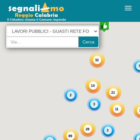
32
14
21
2
3
11
28
3
89