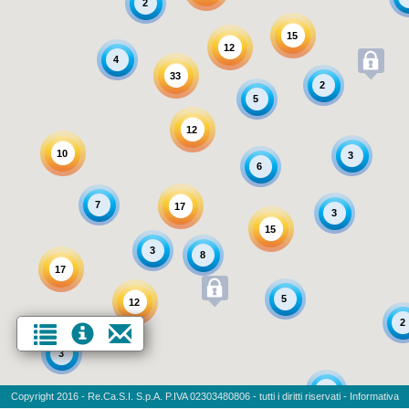
2
15
12
4
33
2
5
12
10
3
6
7
17
3
15
3
8
17
5
12
2
3
5
Copyright 2016 - Re.Ca.S.I. S.p.A. P.IVA 02303480806 - tutti i diritti riservati -
Informativa